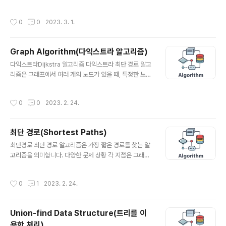
나이다. 벨만포드 알고리즘은 최소비용을 구하는 알고리즘
다르다. 다익스트라 알고리즘은 vertex set에서 가장 작
중에서도, 한 정점에서 다른 모든 정점으로 가는데 걸리는
은 노드를 꺼내서 하나씩 더하면서 최소값을 찾아가는 Gr
작성시간
0
0
2023. 3. 1.
최소비용을 구하는데 사용하는 알고리즘이다. 이 점은 다
eedy한 알고리즘을 사용하지만, 플로이드-워샬은 각 노
익스트라와 동일하다. 그런데 벨만포그와 다익스트라 알고
드를 하나씩..
리즘 중에서 언제 무엇을 사용해야 하는 걸까?? 그리고 시
Graph Algorithm(다익스트라 알고리즘)
간 복잡도에서 말하겠지만, 벨만포드 알고리즘은 일반적으
글 내용
로 다익스트라 알고리즘보다 더 시간이 오래 걸리는 탐색
다익스트라Dijkstra 알고리즘 다익스트라 최단 경로 알고
방법인데 굳이 이 방법을 써야할까 ?? 우선 벨만포드의 특
리즘은 그래프에서 여러 개의 노드가 있을 때, 특정한 노드
징 부터 살펴보자 먼저 다익스트라와 마찬가지로 시작점이
에서 출발하여 다른 노드로 가는 각각의 최단 경로를 구해
존재한다. 하지만 벨만포드의 가장 중요한 포인트는 가중
주는 알고리즘이다. 다익스트라 알고리즘은 '음의 간선(0
작성시간
0
0
2023. 2. 24.
치가 0보다 작을 수 있다는 점이다. 음의 ..
보다 작은 값을 가지는 간선)'이 없을 때 정상적으로 동작한
다. 다익스트라 알고리즘은 프림 알고리즘 과 동작방식이
비슷하다. 다만 프림알고리즘은 단순히 간선의 길이를 이
최단 경로(Shortest Paths)
용해 어떤 간선을 먼저 연결할지 결정하는데 반해, 다익스
글 내용
트라 알고리즘은 '경로의 길이'를 감안해서 간선을 연결한
최단경로 최단 경로 알고리즘은 가장 짧은 경로를 찾는 알
다.다익스트라의 최단 경로 탐색 알고리즘은 사이클이 없
고리즘을 의미합니다. 다양한 문제 상황 각 지점은 그래프
는 방향성 그래프에 한해서만 사용 가능. 1. 다익스트라 알
에서 노드(Vertex)로 표현 지점 간 연결된 도로는 그래프
고리즘 수도코드 및 알고리즘 원리 S = r로부터의 거리가
에서 간선(Edge)으로 표현 ※조건 1. 유향 그래프 노드(Ve
작성시간
0
1
2023. 2. 24.
계산되고 최단경로가 계산된 집합이다..
rtex)와 노드 사이에는 방향성이 있는 간선(Edge)이 주어
져야 하며, 무향 그래프인 경우에는 각 간선에 대해 양쪽으
로 유향 간선이 있는 유향 그래프로 생각할 수 있다. 즉, 무
Union-find Data Structure(트리를 이
향 간선(u, v)는 유향 간선 (u, v)와 (v, u)를 의미한다고 가
용한 처리)
정한다. 무향인 경우에는 최단 경로를 구할 수 없다. 2. 간