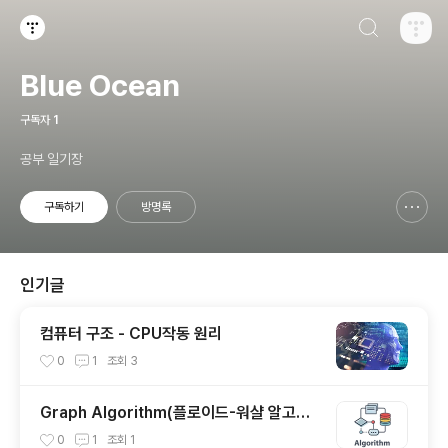
검색하기
티스토리
Blue Ocean
구독자
1
공부 일기장
구독하기
방명록
신고하기 레이어
열기
인기글
컴퓨터 구조 - CPU작동 원리
0
1
조회
3
Graph Algorithm(플로이드-워샬 알고리
즘)
0
1
조회
1