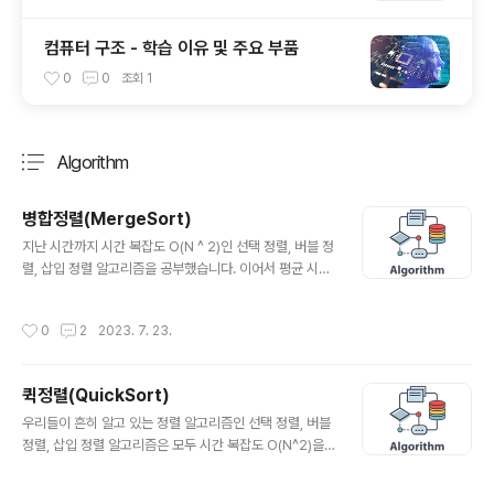
컴퓨터 구조 - 학습 이유 및 주요 부품
0
0
조회
1
Algorithm
분류 전체보기
주요 글 목록
병합정렬(MergeSort)
글 내용
지난 시간까지 시간 복잡도 O(N ^ 2)인 선택 정렬, 버블 정
렬, 삽입 정렬 알고리즘을 공부했습니다. 이어서 평균 시간
복잡도 O(N * logN)인 퀵 정렬에 대해서도 공부하는 시간
을 가졌습니다. 이번 시간에 다룰 내용은 병합 정렬(Merg
작성시간
0
2
2023. 7. 23.
e Sort) 입니다. 병합 정렬도 대표적인 '분할 정복' 방법을
채택한 알고리즘입니다. 결과적으로 퀵 정렬과 동일하게 O
(N * logN)의 시간 복잡도를 가집니다. 다만 퀵 정렬은 피
퀵정렬(QuickSort)
벗 값에 따라서 편향되게 분할할 가능성이 있다는 점에서
글 내용
최악의 경우 O(N ^ 2)의 시간 복잡도를 가진다고 하였습
우리들이 흔히 알고 있는 정렬 알고리즘인 선택 정렬, 버블
니다. 병합 정렬은 정확히 반절씩 나눈다는 점에서 최악의
정렬, 삽입 정렬 알고리즘은 모두 시간 복잡도 O(N^2)을
경우에도 O(N * logN)을 보장합니다. 개념 자체도 굉장히
가지는 알고리즘이었습니다. 사실 이러한 복잡도를 가지는
쉽기 때문에 퀵 정렬을 이해하신 분들이라면 어..
알고리즘은 데이터의 갯수가 10만 개만 넘어가도 일반적