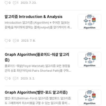
작성시간
0
1
2023. 7. 23.
인 상황에서 사용하기가 매우 어려운 알고리즘입니다. 그
렇기 때문에 더욱 빠른 정렬 알고리즘이 사용될 필요가 있
습니다. 그 대표적인 빠른 알고리즘이 바로 퀵정렬 알고리
알고리즘 Introduction & Analysis
즘입니다. 퀵정렬은 대표적인 '분할 정복' 알고리즘으로 평
글 내용
균 속도가 O(N * logN) 입니다. 퀵 정렬은 하나의 큰 문제
Introduction 알고리즘 (Algorithm) ※ 주어진 일(또는
를 두개의 작은 문제로 분할하는 식으로 빠르게 정렬합니
문제)을 처리하여 원하는 결과(output)를 얻기까지의 과
다. 더 쉽게 말하자면 특정한 값을 기준으로 큰 숫자와 작은
정을 명확하고 단계적으로 서술한 것 예) 조리법 : 음식을
숫자를 서로 교환한 뒤에 배열을 반으로 나눕니다. "특정한
만드는 알고리즘 길안내 : 낯선 도시에서 길을 찾아가기 위
작성시간
0
0
2023. 7. 8.
값을 기준으로 큰 숫자..
한 알고리즘 세탁기조작법 : 세탁기 조작을 위한 알고리즘
악보 : 음악연주를 위한 알고리즘 ※ 알고리즘을 찾는 작업
의 효시 현대의 컴퓨터가 개발되기 훨씬 전부터 수학의 한
Graph Algorithm(플로이드-워샬 알고리
분야로 시작 ※ 목표 특정 유형의 모든 문제들을 해결할 수
즘)
있는 방법을 서술하는 일련의 명령들을 찾는 것 ※ 알고리
글 내용
즘의 예 : 유클리디안 알고리즘(Euclidean algorithm)
플로이드-워샬(Floyd-Warshall) 알고리즘 모든 정점들
그리스 수학자 유클리드가 발견함 ※ 일단 작업을 수행하기
간의 상호 최단거리(All Pairs Shortest Path)를 구하는
위한 알고리즘을 찾은 다음에는 알고리즘이 기초하고 ..
알고리즘이다. 응용 예시로는 Road Atlas, 네비게이션 시
작성시간
0
1
2023. 3. 2.
스템, 네트웍 커뮤니케이션 등이 있다. 그렇다면 플로이드-
워샬이 무엇이고, 왜 쓰이는지 알아보자. 앞서 배운 다익스
트라, 벨만-포드 알고리즘은 시작점이 주어지면 하나의 정
Graph Algorithm(벨만-포드 알고리즘)
점에서 다른 모든 정점으로의 최단경로를 구했다면, 플로
글 내용
벨만-포드(Bellman-Ford) 알고리즘 벨만포드 알고리즘
이드-워샬 알고리즘은 모든 정점으로부터 모든 정점으로
도 그래프에서 최소비용을 구할 수 있는 알고리즘 중에 하
의 최단경로를 구하는대 사용된다. 알고리즘 구현 방식도