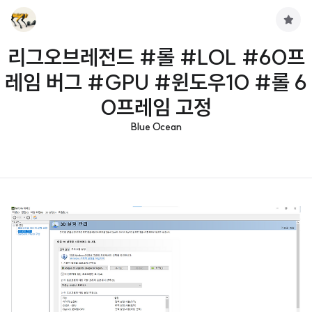
구
독
리그오브레전드 #롤 #LOL #60프
하
기
레임 버그 #GPU #윈도우10 #롤 6
0프레임 고정
Blue Ocean