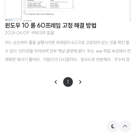
윈도우 10 롤 60프레임 고정 해결 방법
2024.04.09
·
카테고리 없음
어느 순간부터 롤을 실행시키면 프레임이 60으로 고정되어 있는 것을 확인 할
수 있다. 인터넷을 뒤져보며 전부 옛날 글밖에 없다. 무슨 .exe 파일 속성에서 전
체화면 뭐시기 풀어라... 지웠다가 다시깔아라... 창모드로 전환해라... 무수히 많
은 방안들이 있었지만 나한테는 통하지 않았다. 그래서 그래픽 카드 제어판에
들어가 열심히 찾아보고 시도한 끝에 해결해버렸다..! 필자의 컴퓨서 사양은 다
1
음과 같다 msi 게이밍 노트북 gtx3060 144hz 정도만 얘기하면 될 것 같다. 1.
바탕화면에서 오른쪽 클릭을 하면 NVIDIA제어판이 보일 것이다. 클릭! 2. 들
어가면 이런 화면이 뜰것이다. 버전마다 조금씩은 다를 수 있겠지만 3D 설정관
리는 똑같이 있을 것이다. 여기에서 프로그램 설정을 눌러준다. 3...
테
상
마
단