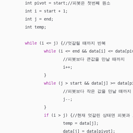
	int pivot = start;//피봇은 첫번째 원소

	int i = start + 1;

	int j = end;

	int temp;

while
 (i <= j) {//엇갈릴 떄까지 반복

while
 (i <= end && data[i] <= data[piv
			//피봇보다 큰값을 만날 때까지

			i++;

		}

while
 (j > start && data[j] >= data[pi
			//피봇보다 작은 값을 만날 떄까지

			j--;

		}

if
 (i > j) {//현재 엇갈린 상태면 피봇과 
			temp = data[j];

			data[j] = data[pivot];
