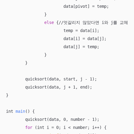
			data[pivot] = temp;

		}

else
 {//엇갈리지 않았다면 i와 j를 교체

			temp = data[i];

			data[i] = data[j];

			data[j] = temp;

		}

	}

	quicksort(data, start, j - 1);

	quicksort(data, j + 1, end);

}

int 
main
() {

	quicksort(data, 0, number - 1);

for
 (int i = 0; i < number; i++) {
