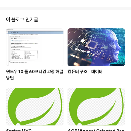
드를 하나씩..
익스트라와 동일하다. 그런데 벨만포그와 다익스트라 알고
리즘 중에서 언제 무엇을 사용해야 하는 걸까?? 그리고 시
간 복잡도에서 말하겠지만, 벨만포드 알고리즘은 일반적으
이 블로그 인기글
로 다익스트라 알고리즘보다 더 시간이 오래 걸리는 탐색
방법인데 굳이 이 방법을 써야할까 ?? 우선 벨만포드의 특
징 부터 살펴보자 먼저 다익스트라와 마찬가지로 시작점이
존재한다. 하지만 벨만포드의 가장 중요한 포인트는 가중
치가 0보다 작을 수 있다는 점이다. 음의 ..
윈도우 10 롤 60프레임 고정 해결
컴퓨터 구조 - 데이터
방법