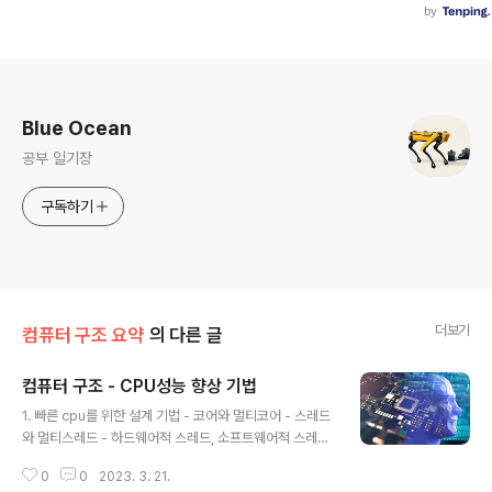
로그 정보
Blue Ocean
공부 일기장
구독하기
더보기
컴퓨터 구조 요약
의 다른 글
컴퓨터 구조 - CPU성능 향상 기법
글 내용
1. 빠른 cpu를 위한 설계 기법 - 코어와 멀티코어 - 스레드
와 멀티스레드 - 하드웨어적 스레드, 소프트웨어적 스레드
2. 명령어 병렬처리 기법 - 명령어 파이프라인 3. 메모리
0
0
2023. 3. 21.
집합구조 - CISC - RISC