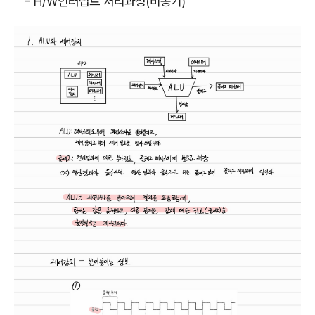
- H/W인터럽트 처리과정(비동기)