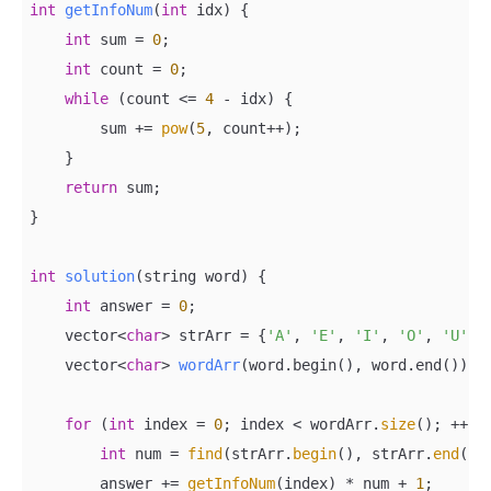
int
getInfoNum
(
int
 idx)
{

int
 sum = 
0
;

int
 count = 
0
;

while
 (count <= 
4
 - idx) {

        sum += 
pow
(
5
, count++);

    }

return
 sum;

}

int
solution
(string word)
{

int
 answer = 
0
;

    vector<
char
> strArr = {
'A'
, 
'E'
, 
'I'
, 
'O'
, 
'U'
};

vector<
char
> 
wordArr
(word.begin(), word.end())
;

for
 (
int
 index = 
0
; index < wordArr.
size
(); ++ind
int
 num = 
find
(strArr.
begin
(), strArr.
end
(),
        answer += 
getInfoNum
(index) * num + 
1
;
