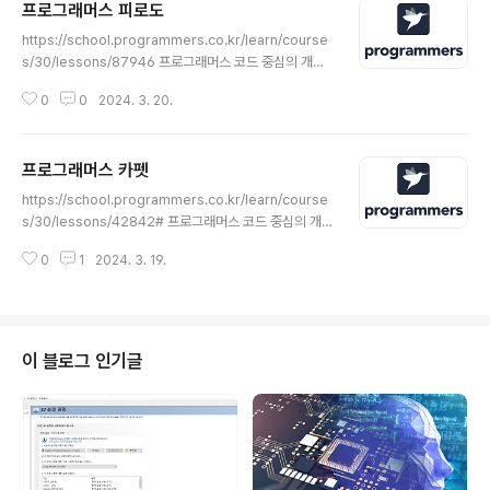
프로그래머스 피로도
글 내용
https://school.programmers.co.kr/learn/course
s/30/lessons/87946 프로그래머스 코드 중심의 개발
자 채용. 스택 기반의 포지션 매칭. 프로그래머스의 개발자
0
0
2024. 3. 20.
맞춤형 프로필을 등록하고, 나와 기술 궁합이 잘 맞는 기업
들을 매칭 받으세요. programmers.co.kr 문제 설명 X
X게임에는 피로도 시스템(0 이상의 정수로 표현합니다)이
프로그래머스 카펫
있으며, 일정 피로도를 사용해서 던전을 탐험할 수 있습니
글 내용
다. 이때, 각 던전마다 탐험을 시작하기 위해 필요한 "최소
https://school.programmers.co.kr/learn/course
필요 피로도"와 던전 탐험을 마쳤을 때 소모되는 "소모 피
s/30/lessons/42842# 프로그래머스 코드 중심의 개
로도"가 있습니다. "최소 필요 피로도"는 해당 던전을 탐험
발자 채용. 스택 기반의 포지션 매칭. 프로그래머스의 개발
하기 위해 가지고 있어야 하는 최소한의 피로도를 나타내
0
1
2024. 3. 19.
자 맞춤형 프로필을 등록하고, 나와 기술 궁합이 잘 맞는 기
며, "소모 피로도"는 던전을 탐험한 후 소..
업들을 매칭 받으세요. programmers.co.kr 문제 설명
Leo는 카펫을 사러 갔다가 아래 그림과 같이 중앙에는 노
란색으로 칠해져 있고 테두리 1줄은 갈색으로 칠해져 있는
격자 모양 카펫을 봤습니다. Leo는 집으로 돌아와서 아까
이 블로그 인기글
본 카펫의 노란색과 갈색으로 색칠된 격자의 개수는 기억
했지만, 전체 카펫의 크기는 기억하지 못했습니다. Leo가
본 카펫에서 갈색 격자의 수 brown, 노란색 격자의 수 yel
low가 매개변수로 주어질 때 카펫의..