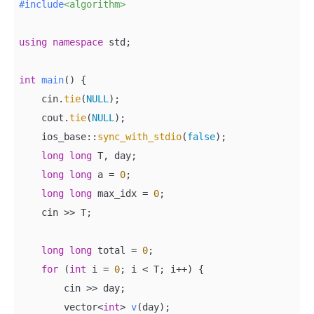
#
include
<algorithm>
using
namespace
 std;

int
main
()
{

    cin.
tie
(
NULL
);

    cout.
tie
(
NULL
);

    ios_base::
sync_with_stdio
(
false
);

long
long
 T, day;

long
long
 a = 
0
;

long
long
 max_idx = 
0
;

    cin >> T;

long
long
 total = 
0
;

for
 (
int
 i = 
0
; i < T; i++) {

        cin >> day;

vector<
int
> 
v
(day)
;
