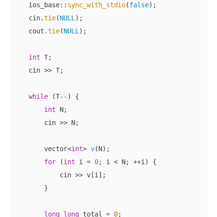
    ios_base::
sync_with_stdio
(
false
);

    cin.
tie
(
NULL
);

    cout.
tie
(
NULL
);

int
 T;

    cin >> T;

while
 (T--) {

int
 N;

        cin >> N;

vector<
int
> 
v
(N)
;

for
 (
int
 i = 
0
; i < N; ++i) {

            cin >> v[i];

        }

long
long
 total = 
0
;
