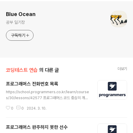
로그 정보
Blue Ocean
공부 일기장
구독하기
더보기
코딩테스트 연습
의 다른 글
프로그래머스 전화번호 목록
글 내용
https://school.programmers.co.kr/learn/course
s/30/lessons/42577 프로그래머스 코드 중심의 개발
자 채용. 스택 기반의 포지션 매칭. 프로그래머스의 개발자
0
0
2024. 3. 10.
맞춤형 프로필을 등록하고, 나와 기술 궁합이 잘 맞는 기업
들을 매칭 받으세요. programmers.co.kr 이번에는 Le
vel2 문제를 풀어보았다. 이번에도 해시 문제를 풀어보았
프로그래머스 완주하지 못한 선수
다. 문제를 읽어보면 처음에는 단순하게 접근하면 쉬울거
글 내용