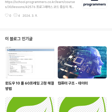
라고 생각했다. 음…처음에 보고 문자열 비교니깐 그냥 for
https://school.programmers.co.kr/learn/course
문으로 반복시켜주면 될거라고 생각했다. 근데 당연히 시
s/30/lessons/42576 프로그래머스 코드 중심의 개발
간초과가 뜨겠지ㅎㅎ라는 생각을 가지며 그냥 무작정 코드
자 채용. 스택 기반의 포지션 매칭. 프로그래머스의 개발자
를 작성하였다. 내가 생각한 알고리즘은 단순했다. 다음과
0
4
2024. 3. 9.
맞춤형 프로필을 등록하고, 나와 기술 궁합이 잘 맞는 기업
같다. 먼저 첫 번째 문자와 바로 다음 문자 길이를 ..
들을 매칭 받으세요. programmers.co.kr 생각보다 간
단한 문제이지만, 해시가 주제 이므로 해시 map을 이용해
서 풀었다. 내가 생각한 알고리즘은 다음과 같다. 먼저 uno
rdered_map을 이용하여 참가자 목록을 관리하기 위해 l
이 블로그 인기글
ist를 선언해준다. 참가자 목록을 추가하고, 기존에 같은 이
름이 있는지 확인 후, 있다면 값을 증가시킨다. 완주한 사람
을 찾아서 해당 이름의 value값을 감소 시켜 준다. 감소시
켜 0이 되면 list에서 제..
윈도우 10 롤 60프레임 고정 해결
컴퓨터 구조 - 데이터
방법