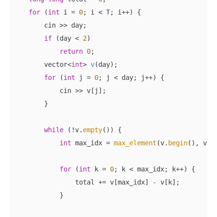
for
 (
int
 i = 
0
; i < T; i++) {

        cin >> day;

if
 (day < 
2
)

return
0
;

vector<
int
> 
v
(day)
;

for
 (
int
 j = 
0
; j < day; j++) {

            cin >> v[j];

        }

while
 (!v.
empty
()) {

int
 max_idx = 
max_element
(v.
begin
(), v.
e
for
 (
int
 k = 
0
; k < max_idx; k++) {

                total += v[max_idx] - v[k];

            }
