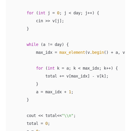
for
 (
int
 j = 
0
; j < day; j++) {

            cin >> v[j];

        }

while
 (a != day) {

            max_idx = 
max_element
(v.
begin
() + a, v.
e
for
 (
int
 k = a; k < max_idx; k++) {

                total += v[max_idx] - v[k];

            }

            a = max_idx + 
1
;

        }

        cout << total<<
"\\n"
;

        total = 
0
;
