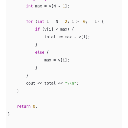
int
 max = v[N - 
1
]; 

for
 (
int
 i = N - 
2
; i >= 
0
; --i) {

if
 (v[i] < max) {

                total += max - v[i];

            }

else
 {  

                max = v[i];

            }

        }

        cout << total << 
"\\n"
;

    }

return
0
;

}
