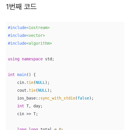
1번째 코드
#
include
<iostream>
#
include
<vector>
#
include
<algorithm>
using
namespace
 std;

int
main
()
{

    cin.
tie
(
NULL
);

    cout.
tie
(
NULL
);

    ios_base::
sync_with_stdio
(
false
);

int
 T, day;

    cin >> T;

long
long
 total = 
0
;
