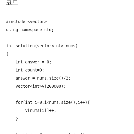
코드
#include <vector>

using namespace std;

int solution(vector<int> nums)

{

    int answer = 0;

    int count=0;

    answer = nums.size()/2;

    vector<int>v(200000);

    for(int i=0;i<nums.size();i++){

        v[nums[i]]++;

    }
