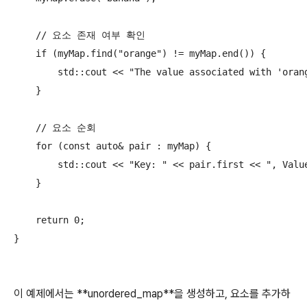
    // 요소 존재 여부 확인

    if (myMap.find("orange") != myMap.end()) {

        std::cout << "The value associated with 'orang
    }

    // 요소 순회

    for (const auto& pair : myMap) {

        std::cout << "Key: " << pair.first << ", Value
    }

    return 0;

}

이 예제에서는 **unordered_map**을 생성하고, 요소를 추가하