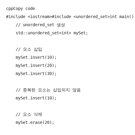
cppCopy code

#include <iostream>#include <unordered_set>int main() 
    // unordered_set 생성

    std::unordered_set<int> mySet;

    // 요소 삽입

    mySet.insert(10);

    mySet.insert(20);

    mySet.insert(30);

    // 중복된 요소는 삽입되지 않음

    mySet.insert(10);

    // 요소 삭제

    mySet.erase(20);
