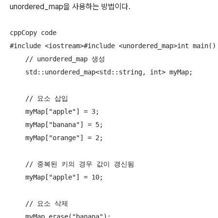
unordered_map을 사용하는 방법이다.
cppCopy code

#include <iostream>#include <unordered_map>int main() 
    // unordered_map 생성

    std::unordered_map<std::string, int> myMap;

    // 요소 삽입

    myMap["apple"] = 3;

    myMap["banana"] = 5;

    myMap["orange"] = 2;

    // 중복된 키의 경우 값이 갱신됨

    myMap["apple"] = 10;

    // 요소 삭제

    myMap.erase("banana");
