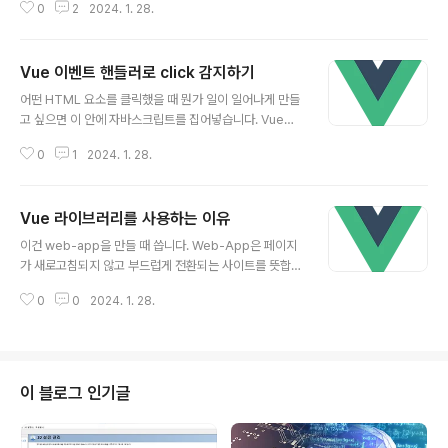
0
2
2024. 1. 28.
Vue를 쓰면 가능합니다. 그리고 그런 장점 때문에 리액트
와 Vue를 쓰는겁니다. 하지만 for, map, forEach 이런
문법 배우다 포기하셨다면 Vue 반복문은 100배 쉬우니
Vue 이벤트 핸들러로 click 감지하기
걱정하지 맙시다. 상단 메뉴를 만들어봅시다 페이지가 여
글 내용
러개 있는 것은 아니지만 심심하니 상단메뉴를 만들어봅시
어떤 HTML 요소를 클릭했을 때 뭔가 일이 일어나게 만들
다. HTML과 CSS는 다음과 같이 작성합니다. CSS는 vu
고 싶으면 이 안에 자바스크립트를 집어넣습니다. Vue에
e파일 하단 태그 안에 넣으면 됩니다. Home Products
서는 살짝 다르게 집어넣으면 됩니다. @click="" 이걸 집
About .menu { background : darkslateblue; pad
0
1
2024. 1. 28.
어넣으면 됩니다. 문법만 설명하면 다음날 다 까먹을게 분
ding : 15px; border-rad..
명하니 저번시간까지 만들던 부동산 사이트에 허위매물 신
고버튼과 기능을 만들어보며 배워봅시다. 허위매물 신고버
Vue 라이브러리를 사용하는 이유
튼과 신고수를 만들어봅시다 일단 저번시간 반복문 돌린건
글 내용
복잡해보이니까 다시 원래대로 복구시킵니다. {{product
이건 web-app을 만들 때 씁니다. Web-App은 페이지
s[0]}} 50만원 {{products[1]}} 50만원 {{products
가 새로고침되지 않고 부드럽게 전환되는 사이트를 뜻합니
[2]}} 50만원 여기다가 버튼을 하나 추가해보자는겁니다.
다. 쉽게 말해서, 페이지 전환시 페이지를 새로 요청하는게
{{products[0]}} 50만원 허위매물신고 신고수 : 0 이거
0
0
2024. 1. 28.
아니라 자바스크립트로 HTML을 갈아치우면서 부드럽게
버튼을 누르면 옆에 있는 신고수가 1 증가하는 기능을..
구현하는 것입니다. 근데 그냥 자바스크립트로 이런거 만
들려면 귀찮고 코드가 길어집니다. 그래서 Vue React An
gular 이런거 쓰면 쉽게 개발이 가능합니다. 근데 굳이 다
른거 냅두고 Vue 쓰는 이유를 아십니까. 1. 쉬워서 씁니다.
이 블로그 인기글
이게 진짜 중요한 이유입니다. React Vue Angular 전부
똑같이 웹앱을 만들어낼 수 있습니다. Angular는 매우 방
대하고 Typescript를 강제로 써야하고 React는 기존 J