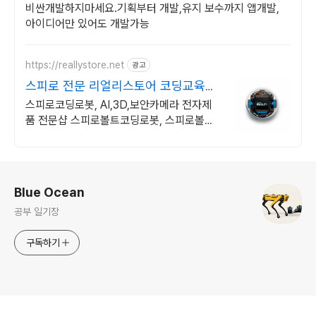
비싼개발하지마세요.기획부터 개발,유지 보수까지 앱개발,
아이디어만 있어도 개발가능
https://reallystore.net
광고
스피로 전문 리얼리스토어 코딩교육을
쉽고 재밌게
스피로코딩로봇, AI,3D,보안카메라 전자제
품 전문샵 스피로볼트코딩로봇, 스피로볼트
파워팩, 스피로미니등 스피로 전문몰
로그 정보
Blue Ocean
공부 일기장
구독하기