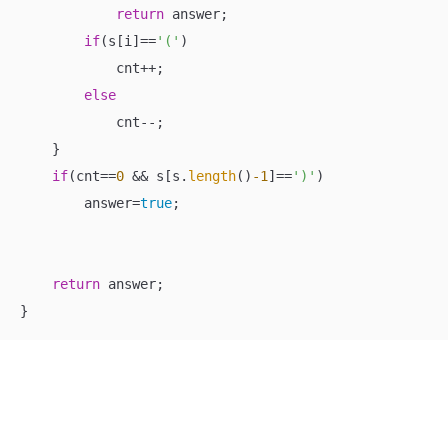
return
 answer;

if
(s[i]==
'('
)

            cnt++;

else
            cnt--;

    }

if
(cnt==
0
 && s[s.
length
()
-1
]==
')'
)

        answer=
true
;

return
 answer;

}