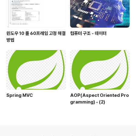
열 progresses와 각 작업의 개발 속도가..
윈도우 10 롤 60프레임 고정 해결
컴퓨터 구조 - 데이터
방법
Spring MVC
AOP(Aspect Oriented Pro
gramming) - (2)
의안내