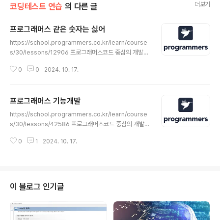
더보기
코딩테스트 연습
의 다른 글
프로그래머스 같은 숫자는 싫어
글 내용
https://school.programmers.co.kr/learn/course
s/30/lessons/12906 프로그래머스코드 중심의 개발자
채용. 스택 기반의 포지션 매칭. 프로그래머스의 개발자 맞
0
0
2024. 10. 17.
춤형 프로필을 등록하고, 나와 기술 궁합이 잘 맞는 기업들
을 매칭 받으세요.programmers.co.kr 문제배열 arr
가 주어집니다. 배열 arr의 각 원소는 숫자 0부터 9까지
프로그래머스 기능개발
로 이루어져 있습니다. 이때, 배열 arr에서 연속적으로 나
글 내용
타나는 숫자는 하나만 남기고 전부 제거하려고 합니
https://school.programmers.co.kr/learn/course
다. 단, 제거된 후 남은 수들을 반환할 때는 배열 arr의 원소
s/30/lessons/42586 프로그래머스코드 중심의 개발
들의 순서를 유지해야 합니다. 예를 들면, ar
자 채용. 스택 기반의 포지션 매칭. 프로그래머스의 개발자
r = [1, 1, 3, 3, 0, 1, 1] 이면 [1, 3, 0, 1] 을 return 합니다.
0
1
2024. 10. 17.
맞춤형 프로필을 등록하고, 나와 기술 궁합이 잘 맞는 기업
arr = ..
들을 매칭 받으세요.programmers.co.kr문제 설명프로
그래머스 팀에서는 기능 개선 작업을 수행 중입니다. 각 기
능은 진도가 100%일 때 서비스에 반영할 수 있습니다.또,
각 기능의 개발속도는 모두 다르기 때문에 뒤에 있는 기능
이 블로그 인기글
이 앞에 있는 기능보다 먼저 개발될 수 있고, 이때 뒤에 있
는 기능은 앞에 있는 기능이 배포될 때 함께 배포됩니다.먼
저 배포되어야 하는 순서대로 작업의 진도가 적힌 정수 배