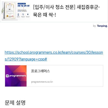
https://school.programmers.co.kr/learn/courses/30/lesson
s/12909?language=cpp#
프로그래머스
programmers.co.kr
문제 설명