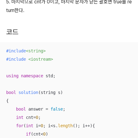
5. 마지막으로 cnt가 0이고, 마지막 문자가 닫는 괄호면 true를 re
turn한다.
코드
#
include
<string>
#
include
<iostream>
using
namespace
 std;

bool
solution
(string s)
{

bool
 answer = 
false
;

int
 cnt=
0
;

for
(
int
 i=
0
; i<s.
length
(); i++){

if
(cnt<
0
)
