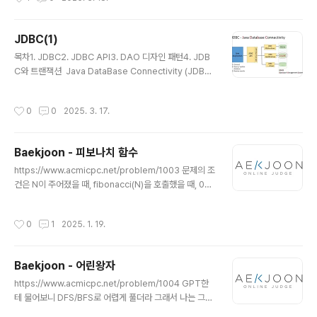
터베이스와 통신하기 위한 ‘드라이버’를 준비하는 작업을
합니다.자바 애플리케이션이 “MySQL 드라이버를 쓰겠
다”라고 등록(로딩)하면,이후 DriverManager가 이 드라
JDBC(1)
이버를 이용해 실제 DB와 연결을 맺을 수 있게 됩니다.즉,
글 내용
운전사를 고용해서 “이제 이 운전사로 DB에 갈 거야”라고
목차1. JDBC2. JDBC API3. DAO 디자인 패턴4. JDB
말해두는 단계라고 생각하면 됩니다. 위와 같은 작업은 진
C와 트랜잭션 Java DataBase Connectivity (JDBC)
행하면, DBMS와 연결을 수립해주는 역할의 JDBC Driv
sun 회사에서 개발 유지 보수하기 쉽도록 자바 애플리케이
er Class 메모리에 로딩 및..
션에서의 DB 접근 및 사용 방법에 대한 표준화 필요성 부
작성시간
0
0
2025. 3. 17.
각 자바 애플리케이션과 DB와의 의존성을 낮추고 독립성
을 필요 표준화된 인터페이스 제공java.spl 패키지이 그림
은 자바 애플리케이션이 JDBC라는 통로(라이브러리)를
Baekjoon - 피보나치 함수
통해 오라클, MySQL, DB2 같은 여러 데이터베이스에 연
글 내용
결하는 모습을 간단히 보여줍니다.자바 프로그램에서 JDB
https://www.acmicpc.net/problem/1003 문제의 조
C를 사용하면, 각 데이터베이스마다 제공되는 JDBC 드라
건은 N이 주어졌을 때, fibonacci(N)을 호출했을 때, 0과
이버(구현체)를 통해 손쉽게 연결하고 데이터를 주고받을
1이 각각 몇 번 출력되는지 구하는 프로그램을 작성하는 것
수 있습니다.결국, 자바 애플리케이션은 JDBC만 알면..
이다. 그리고 제한 시간이 0.25초 라는 것을 명심해야 한
작성시간
0
1
2025. 1. 19.
다. 문제에서 주어진 대로 재귀 함수로 구현한다면 시간초
과가 뜬다. 찾아보니깐 방법이 두가지가 있었다. 1. 메모이
제이션2. DP(동적프로그래밍) 이 글에서는 메모이제이션
Baekjoon - 어린왕자
에 대해서 설명하겠다. 피보나치란?피보나치 수열은 F(n)
글 내용
= F(n-1) + F(n-2)의 형태로, 이전 두 수의 합이 현재 수
https://www.acmicpc.net/problem/1004 GPT한
가 되는 수열입니다. 기본 값: F(0) = 0, F(1) = 1예시: 0, 1,
테 물어보니 DFS/BFS로 어렵게 풀더라 그래서 나는 그냥
1, 2, 3, 5, 8, 13, 21, ...재귀로 구현했을 때 문..
단순 구현으로 풀 수 있겠다 생각해서 그렇게 풀었다. 출발