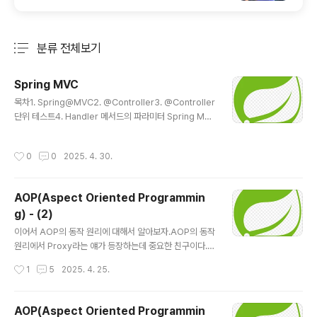
분류 전체보기
주요 글 목록
Spring MVC
글 내용
목차1. Spring@MVC2. @Controller3. @Controller
단위 테스트4. Handler 메서드의 파라미터 Spring MV
C란?- MVC 기반(model2)의 Web Application을 작
성하기 위한 Spring Framework의 하위 모듈 - Front
작성시간
0
0
2025. 4. 30.
controller pattern : Dispatcherservlet - / 경로를
처리하므로 모든 요청을 받아들임 - Action parameter
방식이 아닌 URL 기반으로 요청 분기 - 주요 특징 - Anno
AOP(Aspect Oriented Programmin
taion 기반 -> spring @MVC - 다양한 view 지원 - re
g) - (2)
stful 웹 서비스 지원 - 테스트 용 Spring@MVC 구성요
글 내용
소- DispatcherServlet - 가장 중추적인 역할 ..
이어서 AOP의 동작 원리에 대해서 알아보자.AOP의 동작
원리에서 Proxy라는 얘가 등장하는데 중요한 친구이다.
AOP 동작 원리, 프록시(Proxy)를 중심으로 까보자핵심
작성시간
1
5
2025. 4. 25.
키워드 하나만 기억하면 된다. “프록시 = 가짜 껍데기”진
짜 객체 앞에 서서 모든 호출을 대신 받아주고, 필요한 ‘양
념(공통 로직)’을 치고 나서 본게임(핵심 로직)을 실행시키
AOP(Aspect Oriented Programmin
는 녀석이다.. 1. 스프링 부트가 애플리케이션을 올릴 때 무