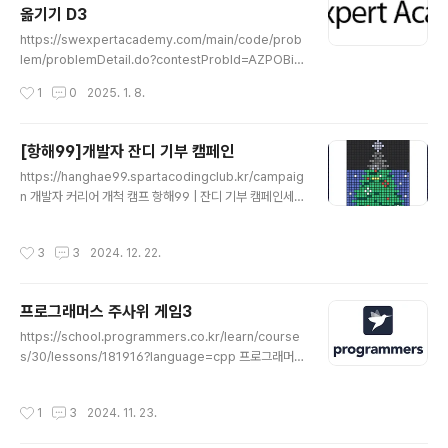
옮기기 D3
는 다양한 학습 컨텐츠를 확인하세요!swexpertacade
글 내용
my.com Java 로 코드를 짜보니깐 next()랑 nextLine
https://swexpertacademy.com/main/code/prob
()을 하나만 골라서 사용하는게 편하다는 생각을 했다. 다
lem/problemDetail.do?contestProbId=AZPOBia
음부터 통일 시켜서 구현해봐야지. 최빈수..
qNo8DFAWB SW Expert AcademySW 프로그래밍
작성시간
1
0
2025. 1. 8.
역량 강화에 도움이 되는 다양한 학습 컨텐츠를 확인하세
요!swexpertacademy.com코딩에 앞서 java 초보인
만큼 코드를 작성하면서 고려한 사항과 적용한 함수에 대
[항해99]개발자 잔디 기부 캠페인
해서 작성합니다.java는 다른 언어들에 비해서 문자열과
글 내용
https://hanghae99.spartacodingclub.kr/campaig
정수를 입력받는데 개념을 확실히 해야된는 것 같다. 1. 문
n 개발자 커리어 개척 캠프 항해99 | 잔디 기부 캠페인세
자열 입력next(): 공백을 기준으로 단어 하나만 입력받음.
상의 성장에 기여하세요hanghae99.spartacodingclu
nextLine(): 한 줄을 통째로 입력받음. 공백 포함.주의사항
b.kr연말을 따뜻하게, 잔디 기부 캠페인에 참여했습니다!
next()와 nextLine()을 함께 사용할 때, 예상치 못한 동작
작성시간
3
3
2024. 12. 22.
안녕하세요! 오늘은 제가 개발자로서 조금 특별한 활동에
을 할 수..
참여한 이야기를 공유하려고 합니다. 며칠 전, 인스타그램
에서 우연히 "잔디 기부 캠페인" 광고를 발견했습니다. '내
프로그래머스 주사위 게임3
가 개발한 잔디를 기부할 수 있다니!'라는 생각에 가슴이 뛰
글 내용
었어요. 평소에 꾸준히 개발하며 열심히 채웠던 잔디가 누
https://school.programmers.co.kr/learn/course
군가에게 도움이 될 수 있다는 건 정말 특별한 일이잖아요.
s/30/lessons/181916?language=cpp 프로그래머
이 캠페인은 단순히 기부를 넘어서, 더 많은 개발자들이
스SW개발자를 위한 평가, 교육, 채용까지 Total Solutio
함께 연말을 따뜻하게 만들자는 의미를 담고 있어..
n을 제공하는 개발자 성장을 위한 베이스캠프programm
작성시간
1
3
2024. 11. 23.
ers.co.kr 문제 설명1부터 6까지 숫자가 적힌 주사위가
네 개 있습니다. 네 주사위를 굴렸을 때 나온 숫자에 따라