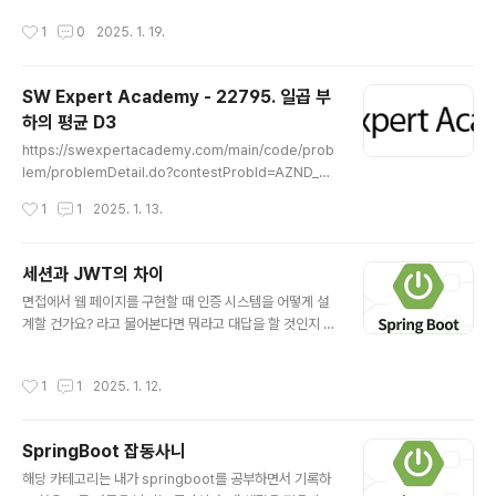
점과 도착점 사이에 몇 번의 행성계를 진입하고 이탈해야
작성시간
1
0
2025. 1. 19.
하는지 구하는 문제다. 각 행성계는 원으로 주어지며, 두 점
이 원의 내부에 있는지 여부를 확인하여 진입/이탈 횟수를
계산할 수 있따. Algorithm각 행성계에 대해 출발점과 도
SW Expert Academy - 22795. 일곱 부
착점이 그 행성계를 포함하는지 여부를 확인합니다.출발점
하의 평균 D3
과 도착점이 같은 행성계에 대해 포함되거나 포함되지 않
글 내용
는지 여부를 체크합니다.출발점과 도착점의 상태가 다르면
https://swexpertacademy.com/main/code/prob
진입/이탈이 발생한다고 판단하고, 그 횟수를 계산합니
lem/problemDetail.do?contestProbId=AZND_Dy
다. Code#include #includeusing namespace ..
q8SUDFAWB&categoryId=AZND_Dyq8SUDFAW
작성시간
1
1
2025. 1. 13.
B&categoryType=CODE&problemTitle=&order
By=FIRST_REG_DATETIME&selectCodeLang=A
LL&select-1=&pageSize=10&pageIndex=1 SW
세션과 JWT의 차이
Expert AcademySW 프로그래밍 역량 강화에 도움이
글 내용
면접에서 웹 페이지를 구현할 때 인증 시스템을 어떻게 설
되는 다양한 학습 컨텐츠를 확인하세요!swexpertacad
계할 건가요? 라고 물어본다면 뭐라고 대답을 할 것인지 고
emy.com 잃어버린 난쟁이는 나머지 난쟁이 보다 무조건
민해 본다. 나는 세션은 다뤄본적이 없어서 JWT를 사용
크다는 조건을 예외 처리 해주는게 킥이거덩여 import ja
한다고 말할 것이다. 물론 이렇게 대답하면 무조건 면접에
va.util.*;class Solution { ..
작성시간
1
1
2025. 1. 12.
서 떨어진다. 이 질문은 초보자와 숙련된 개발자 모두에게
일반적으로 묻는 질문이다. 특히 이력서에 JWT를 언급한
경우 더욱 그렇다. 그러면 어떤 대답이 정답일까?기업들은
SpringBoot 잡동사니
어떤 답변을 기대하고 있을까? 이 질문에 대한 완벽한 답변
글 내용
을 해주는 좋은 글을 발견해서 기록해본다. 세션과 JWT의
해당 카테고리는 내가 springboot를 공부하면서 기록하