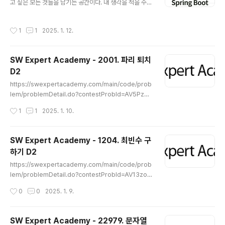
진정한 트레이드오프는 무엇이며, 어떤 상황에서 어떤 선
고 싶은 모든 것들을 남기는 공간이다. 내 생각을 적을 수도
택을 해야 하는지 알려주는 글이다. 세션 기반 인증세션 기
있고, 인용해서 가져올 수도 있고, 직접 경험한 것을 공유
반 인증은 서버 측에 세션 정보를 저장하고 사용자에게 세
할 수도 있다. 매우 기대가 된다..
작성시간
1
1
2025. 1. 12.
션 ID를 제공하여 요청을 인..
SW Expert Academy - 2001. 파리 퇴치
D2
글 내용
https://swexpertacademy.com/main/code/prob
lem/problemDetail.do?contestProbId=AV5PzO
CKAigDFAUq&categoryId=AV5PzOCKAigDFAU
작성시간
1
1
2025. 1. 10.
q&categoryType=CODE&problemTitle=&order
By=FIRST_REG_DATETIME&selectCodeLang=A
LL&select-1=&pageSize=10&pageIndex=1 SW
SW Expert Academy - 1204. 최빈수 구
Expert AcademySW 프로그래밍 역량 강화에 도움이
하기 D2
되는 다양한 학습 컨텐츠를 확인하세요!swexpertacad
글 내용
emy.com문제에 앞서서 누적합이 무엇인지 알아보았
https://swexpertacademy.com/main/code/prob
다. 누적합 알고리즘 간단 설명누적합은 배열에서 특정 구
lem/problemDetail.do?contestProbId=AV13zo1
간의 합을 빠르게 구하려고 각 인덱스까지의 합을 미리 계
KAAACFAYh&categoryId=AV13zo1KAAACFAYh
작성시간
0
0
2025. 1. 9.
산해 ..
&categoryType=CODE&problemTitle=&orderB
y=FIRST_REG_DATETIME&selectCodeLang=AL
L&select-1=&pageSize=10&pageIndex=1 SW E
SW Expert Academy - 22979. 문자열
xpert AcademySW 프로그래밍 역량 강화에 도움이 되