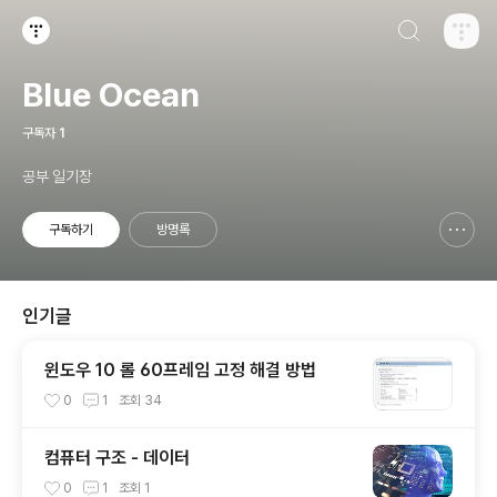
검색하기
티스토리
Blue Ocean
구독자
1
공부 일기장
구독하기
방명록
신고하기 레이어
열기
인기글
윈도우 10 롤 60프레임 고정 해결 방법
0
1
조회
34
컴퓨터 구조 - 데이터
0
1
조회
1