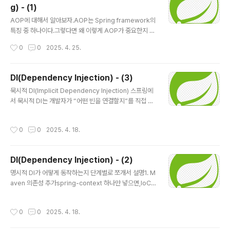
g) - (1)
슨 일이 일어날까컴포넌트 스캔@Aspect 붙은 클래스 발
글 내용
견 → “오? AOP 쓰네?”포인트컷 분석execution(* co
AOP에 대해서 알아보자.AOP는 Spring framework의
m.example.demo.controller..*(..))“controller 패키
특징 중 하나이다.그렇다면 왜 이렇게 AOP가 중요한지 알
지에 있는 모든 메서드 잡아라!”프록시 빈 생성포인트컷에
아보자. AOP를 처음 보면 무슨 말인지 이해가 안될 것이
작성시간
0
0
2025. 4. 25.
걸린 클래스마다 프록시 객체를 하나씩..
다. 또한 왜 AOP와 나중에 배우게 될 Filter, Intercepte
r와 비교를 하는지 모를 것이다.하지만 이 글을 보고 나면
AOP에 대해서 어느 정도 이해가 될 것이다. AOP의 정의
DI(Dependency Injection) - (3)
는 관점 지향 프로그래밍이다. 다시 말해 문제를 바라보는
글 내용
묵시적 DI(Implicit Dependency Injection) 스프링에
관점을 기준으로 프로그래밍을 하는 방법이다.그렇다면 관
서 묵시적 DI는 개발자가 “어떤 빈을 연결할지”를 직접 코
점을 기준으로 프로그래밍을 한다는 것이 무엇일까? 우리
드에 쓰지 않고,스프링 컨테이너가 자동으로 빈을 찾아 주
가 어떤 프로젝트를 코딩하다보면 분면 내가 만들고 있는
입해 주는 방식1. @Component: 빈 후보(Bean Candi
프로젝트의 주된 기능과 부가적인 기능이 있을 것이다.여
작성시간
0
0
2025. 4. 18.
date) 등록역할: 이 클래스는 “스프링이 관리할 수 있는
기서 주되 기능은 핵심 관심사항이고, 부가적인 기능은 공
빈”이라는 표시만 한다.실제 빈 등록은 @ComponentS
통관심 사항..
can이 해당 패키지를 스캔해야 일어난다.기본 빈 이름클래
DI(Dependency Injection) - (2)
스명 PascalCase → 메서드명 스타일 camelCase로
글 내용
변환예: MyService → myService@Component("c
명시적 DI가 어떻게 동작하는지 단계별로 쪼개서 설명1. M
ustomName") 속성으로 직접 지정 가능// 빈 후보 표시
aven 의존성 추가spring-context 하나만 넣으면,IoC
@Componentpublic class Hat { … } // 빈 이..
컨테이너(Core BeanFactory)애노테이션 지원JavaC
onfig (@Configuration/@Bean)AOP, 이벤트, 리소스
작성시간
0
0
2025. 4. 18.
처리 등 핵심 모듈이 전부 따라온다. org.springframew
ork spring-context 6.2.2이 한 줄로 스프링 컨테이너