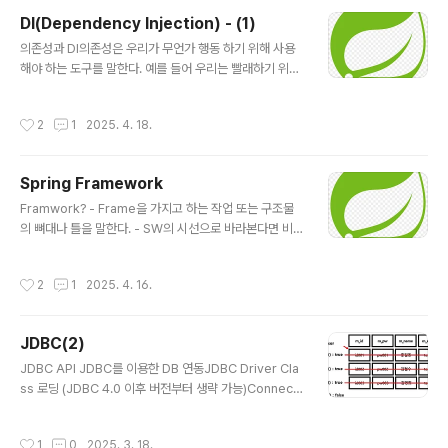
가 제공하는 모든 기능을 쓸 준비가 된다.2. 설정 클래스
DI(Dependency Injection) - (1)
(@Configuration) 작성@Configuration:‘이 클래스는
글 내용
빈 설정 정보를 담은 파일입니다’라고 표시한다.스프링이
의존성과 DI의존성은 우리가 무언가 행동 하기 위해 사용
이 클래스를 읽어서 내부적으로 CGLIB 프록시 클래스로
해야 하는 도구를 말한다. 예를 들어 우리는 빨래하기 위해
감싼다.그래서 @Bean 메서드를 여러 번 호출해도 항상
세탁기에 의존하고, 세탁기가 없다면 빨래하기 힘들 것이
싱글..
다.이처럼, 의존성은 없애기 힘들다. 그러면 우리는 의존성
작성시간
2
1
2025. 4. 18.
을 어떤 식으로 가지고 있을까? 필요한 물건을 사는 것과
빌리는 것(랜탈)을 비교해보자. 구매렌탈초기 비용모든 상
품 직접 선정·비교→ 많은 리소스 투입1차적인 비교·선정은
Spring Framework
렌탈 업체가→ 적은 리소스 투입핵심 기능빨래빨래상대적
글 내용
장점/단점장점내꺼니까 내맘대로 (당근하기, 페인트 칠하
Framwork? - Frame을 가지고 하는 작업 또는 구조물
기)단점제품 직접 관리 필요– 고장 수리·청소 등에 직접 개
의 뼈대나 틀을 말한다. - SW의 시선으로 바라본다면 비지
입장점제품 관리는 렌탈 업체에서 처리 → 유지 보수 용이
니스 로직이 빠진 뼈대만 갖춰진 반제품 형태의 애플리케
단점당근 시 계약 위반, 총 비용은 더 비쌈결론빨래를 위해
이션이라고 볼 수 있다.컴퓨터 프로그래밍에서 소프트웨어
작성시간
2
1
2025. 4. 16.
보유한 세탁기!당근할 일은 없지만,..
프레임워크는 소기의 목적을 달성하거나 복잡한 문제를 해
결하고 서술하는 데 사용되는 기본 개념 구조이다. 간단히
뼈대, 골조, 프레임워크라고도 한다. - 위키백과 - 예시 )파
JDBC(2)
워포인트 [프레임워크] + 발표내용[비즈니스 로직]전자레
글 내용
인지[프레임워크] + 음식[비즈니스 로직] Spring Frame
JDBC API JDBC를 이용한 DB 연동JDBC Driver Cla
work - 자바 애플리케이션 개발을 위한 경량 framwork
ss 로딩 (JDBC 4.0 이후 버전부터 생략 가능)Connecti
- 스프링 부트랑 다른 개념인 것을 유의!! - 프레임워크는
on 생성Statement 생성SQL 실행결과 집합 처리자원 반
비즈니스 로직하고는 무관한 귀찮고..
납Step 1. JDBC Driver Class 로딩이 단계에서는 데이
작성시간
1
0
2025. 3. 18.