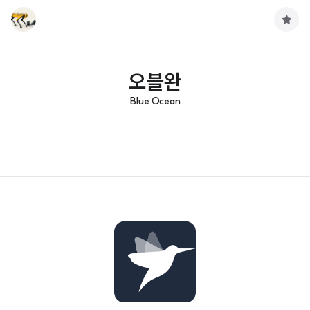
구
독
하
기
오블완
Blue Ocean