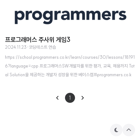
프로그래머스 주사위 게임3
2024.11.23
·
코딩테스트 연습
https://school.programmers.co.kr/learn/courses/30/lessons/18191
6?language=cpp 프로그래머스SW개발자를 위한 평가, 교육, 채용까지 Tot
al Solution을 제공하는 개발자 성장을 위한 베이스캠프programmers.co.k
r 문제 설명1부터 6까지 숫자가 적힌 주사위가 네 개 있습니다. 네 주사위를 굴
렸을 때 나온 숫자에 따라 다음과 같은 점수를 얻습니다.네 주사위에서 나온 숫
1
자가 모두 p로 같다면 1111 × p점을 얻습니다. 세 주사위에서 나온 숫자가 p
로 같고 나머지 다른 주사위에서 나온 숫자가 q(p ≠ q)라면 (10 × p + q)2 점
을 얻습니다. 주사위가 두 개씩 같은 값이 나오고, 나온 숫자를 각각 p, q(p ≠ q)
라고 ..
테
상
마
단