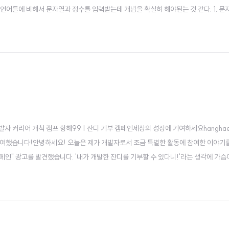
 언어들에 비해서 문자열과 정수를 입력받는데 개념을 확실히 해야된는 것 같다. 1. 문
): 한 줄을 통째로 입력받음. 공백 포함.주의사항next()와 nextLine()을 함께 사용할 
mpaign 개발자 커리어 개척 캠프 항해99 | 잔디 기부 캠페인세상의 성장에 기여하세요hanghae
페인에 참여했습니다!안녕하세요! 오늘은 제가 개발자로서 조금 특별한 활동에 참여한 이야기
페인" 광고를 발견했습니다. '내가 개발한 잔디를 기부할 수 있다니!'라는 생각에 가슴
 도움이 될 수 있다는 건 정말 특별한 일이잖아요. 이 캠페인은 단순히 기부를 넘어서
어..