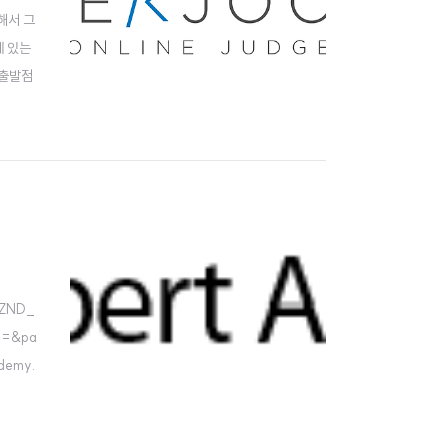
각해서 그
에 있는
.출발점
고, 그
AZND_
1=&pa
demy.