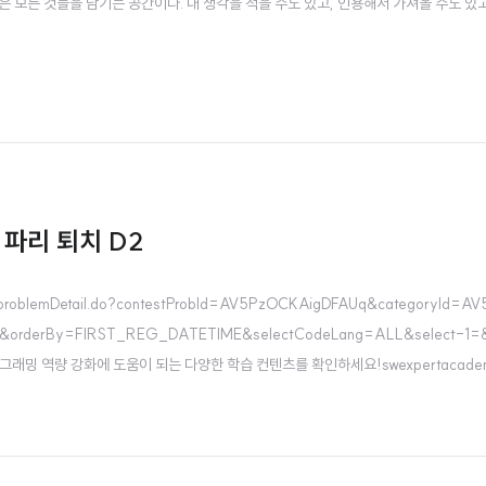
싶은 모든 것들을 남기는 공간이다. 내 생각을 적을 수도 있고, 인용해서 가져올 수도 있고
. 파리 퇴치 D2
m/problemDetail.do?contestProbId=AV5PzOCKAigDFAUq&categoryId=A
=&orderBy=FIRST_REG_DATETIME&selectCodeLang=ALL&select-1=
W 프로그래밍 역량 강화에 도움이 되는 다양한 학습 컨텐츠를 확인하세요!swexpertacade
리즘 간단 설명누적합은 배열에서 특정 구간의 합을 빠르게 구하려고 각 인덱스까지의 