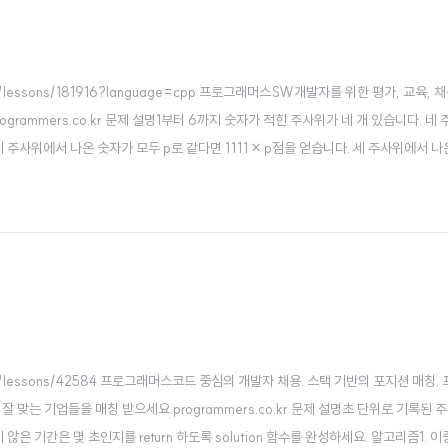
rses/30/lessons/181916?language=cpp 프로그래머스SW개발자를 위한 평가, 교육,
rogrammers.co.kr 문제 설명1부터 6까지 숫자가 적힌 주사위가 네 개 있습니다. 네
 주사위에서 나온 숫자가 모두 p로 같다면 1111 × p점을 얻습니다. 세 주사위에서 나
(10 × p + q)2 점을 얻습니다. 주사위가 두 개씩 같은 값이 나오고, 나온 숫자를 각각
urses/30/lessons/42584 프로그래머스코드 중심의 개발자 채용. 스택 기반의 포지션 매칭.
 맞는 기업들을 매칭 받으세요.programmers.co.kr 문제 설명초 단위로 기록된 
않은 기간은 몇 초인지를 return 하도록 solution 함수를 완성하세요. 알고리즘1. 이