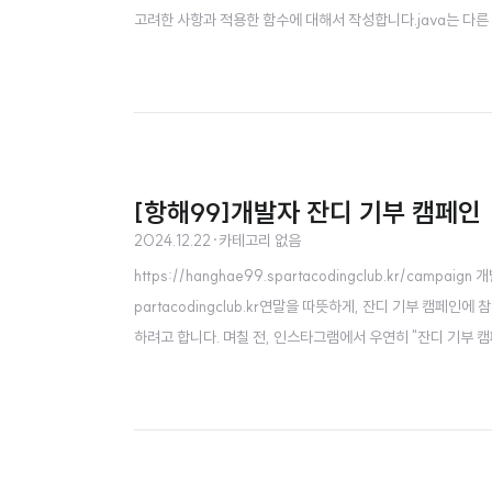
고려한 사항과 적용한 함수에 대해서 작성합니다.java는 다른
력next(): 공백을 기준으로 단어 하나만 입력받음.nextLine(
치 못한 동작을 할 수..
[항해99]개발자 잔디 기부 캠페인
2024.12.22
·
카테고리 없음
https://hanghae99.spartacodingclub.kr/ca
partacodingclub.kr연말을 따뜻하게, 잔디 기부 캠
하려고 합니다. 며칠 전, 인스타그램에서 우연히 "잔디 기부 캠
어요. 평소에 꾸준히 개발하며 열심히 채웠던 잔디가 누군가에게
많은 개발자들이 함께 연말을 따뜻하게 만들자는 의미를 담고 있