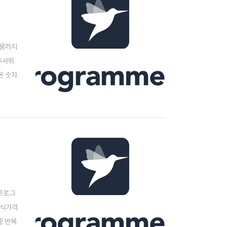
 채용까지
 주사위
온 숫자
 p, q
 프로그
주식가격
중 반복