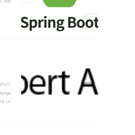
, 직접
V5PzO
&page
my.co
합을 미