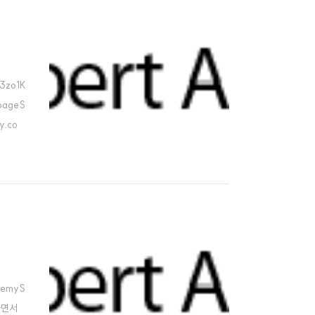
13zo1K
pageS
.co
.
demyS
하면서