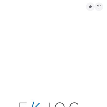
구
독
하
기