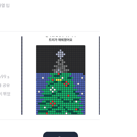
자열 입
때, 예상
99.s
를 공유
이 뛰었
, 더