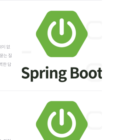
적이 없
묻는 질
벽한 답
글이