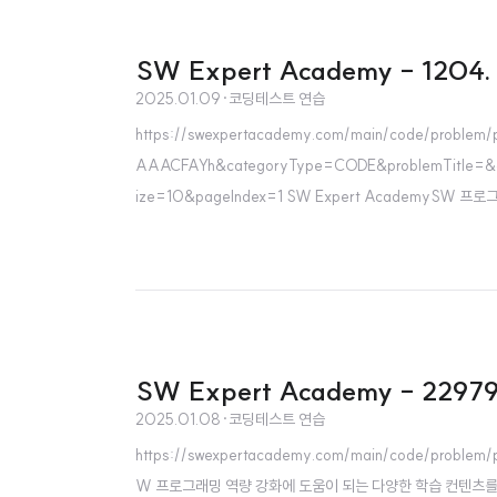
SW Expert Academy - 120
2025.01.09
·
코딩테스트 연습
https://swexpertacademy.com/main/code/problem
AAACFAYh&categoryType=CODE&problemTitle=&
ize=10&pageIndex=1 SW Expert AcademySW
m Java 로 코드를 짜보니깐 next()랑 nextLine()을
SW Expert Academy - 229
2025.01.08
·
코딩테스트 연습
https://swexpertacademy.com/main/code/problem
W 프로그래밍 역량 강화에 도움이 되는 다양한 학습 컨텐츠를 확