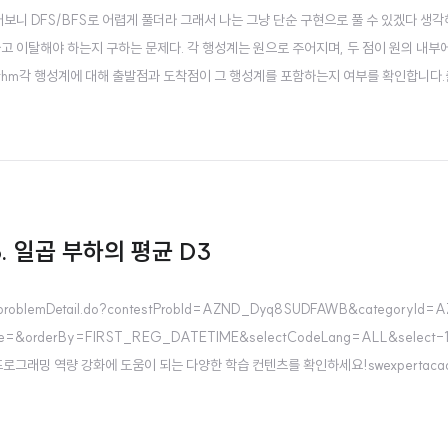
T한테 물어보니 DFS/BFS로 어렵게 풀더라 그래서 나는 그냥 단순 구현으로 풀 수 있겠다 생
고 이탈해야 하는지 구하는 문제다. 각 행성계는 원으로 주어지며, 두 점이 원의 내부
orithm각 행성계에 대해 출발점과 도착점이 그 행성계를 포함하는지 여부를 확인합니다
 여부를 체크합니다.출발점과 도착점의 상태가 다르면 진입/이탈이 발생한다고 판단하
ace ..
95. 일곱 부하의 평균 D3
m/problemDetail.do?contestProbId=AZND_Dyq8SUDFAWB&categoryId=
e=&orderBy=FIRST_REG_DATETIME&selectCodeLang=ALL&select-
ySW 프로그래밍 역량 강화에 도움이 되는 다양한 학습 컨텐츠를 확인하세요!swexpertaca
리 해주는게 킥이거덩여 import java.util.*;class Solution { ..