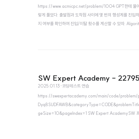
https://www.acmicpc.net/problem/1004 GP
렇게 풀었다. 출발점과 도착점 사이에 몇 번의 행성계를 진입하
지 여부를 확인하여 진입/이탈 횟수를 계산할 수 있따. Alg
과 도착점이 같은 행성계에 대해 포함되거나 포함되지 않는지
횟수를 계산합니다. Code#include #includeusing namesp
SW Expert Academy - 227
2025.01.13
·
코딩테스트 연습
https://swexpertacademy.com/main/code/proble
Dyq8SUDFAWB&categoryType=CODE&problemTitl
geSize=10&pageIndex=1 SW Expert Academ
com 잃어버린 난쟁이는 나머지 난쟁이 보다 무조건 크다는 조건을 예외 처