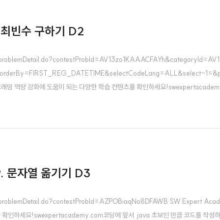
4. 최빈수 구하기 D2
/problemDetail.do?contestProbId=AV13zo1KAAACFAYh&categoryId=AV
orderBy=FIRST_REG_DATETIME&selectCodeLang=ALL&select-1=&
 프로그래밍 역량 강화에 도움이 되는 다양한 학습 컨텐츠를 확인하세요!swexpertacademy
 하나만 골라서 사용하는게 편하다는 생각을 했다. 다음부터 통일 시켜서 구현해봐야지. 최빈수.
79. 문자열 옮기기 D3
/problemDetail.do?contestProbId=AZPOBiaqNo8DFAWB SW Expert Aca
인하세요!swexpertacademy.com코딩에 앞서 java 초보인 만큼 코드를 작성