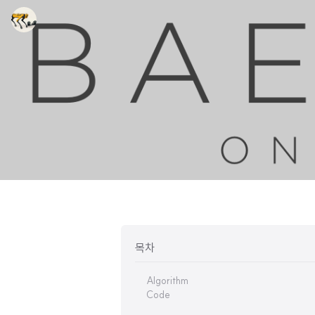
목차
Algorithm
Code