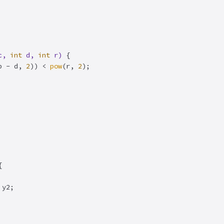
c, 
int
 d, 
int
 r)
{

b - d, 
2
)) < 
pow
(r, 
2
);


