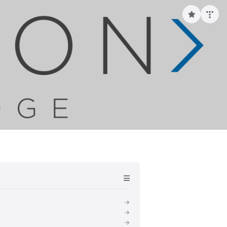
구
독
하
기