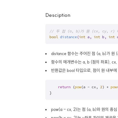
Desciption
// 두 점 (a, b)가 원 (cx, cy,
bool
distance
(
int
 a, 
int
 b, 
int
 
distance 함수는 주어진 점 (a, b)가 
함수의 매개변수는 a, b (점의 좌표), cx, 
반환값은 bool 타입으로, 점이 원 내부에 있
return
 (
pow
(a - cx, 
2
) + 
pow
}
pow(a - cx, 2)는 점 (a, b)와 원의
pow(b - cy, 2)는 y좌표 차이의 제곱