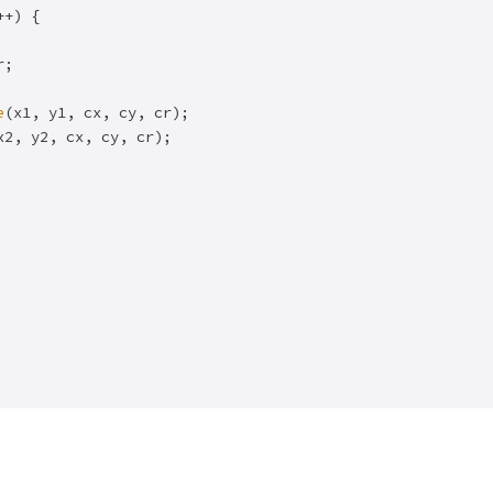
+) {

e
(x1, y1, cx, cy, cr);

x2, y2, cx, cy, cr);
