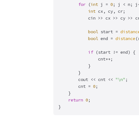
for
 (
int
 j = 
0
; j < n; j+
int
 cx, cy, cr;

			cin >> cx >> cy >> cr;

bool
 start = 
distanc
bool
 end = 
distance
(
if
 (start != end) {

				cnt++;

			}

		}

		cout << cnt << 
"\n"
;

		cnt = 
0
;

	}

return
0
;

}