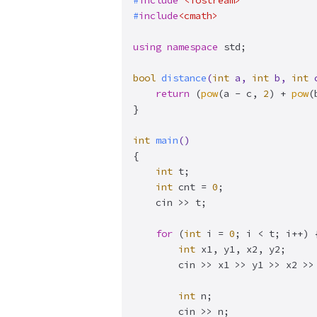
#
include
<iostream>
#
include
<cmath>
using
namespace
 std;

bool
distance
(
int
 a, 
int
 b, 
int
 
return
 (
pow
(a - c, 
2
) + 
pow
(
}

int
main
()
{

int
 t;

int
 cnt = 
0
;

	cin >> t;

for
 (
int
 i = 
0
; i < t; i++) {
int
 x1, y1, x2, y2;

		cin >> x1 >> y1 >> x2 >> y2;

int
 n;

		cin >> n;
