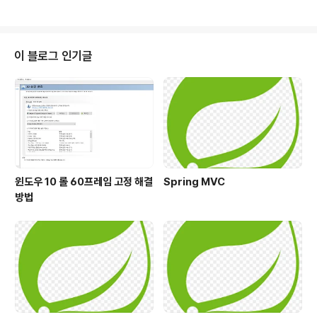
존재한다. 하지만 벨만포드의 가장 중요한 포인트는 가중
보다 작은 값을 가지는 간선)'이 없을 때 정상적으로 동작한
치가 0보다 작을 수 있다는 점이다. 음의 ..
다. 다익스트라 알고리즘은 프림 알고리즘 과 동작방식이
비슷하다. 다만 프림알고리즘은 단순히 간선의 길이를 이
용해 어떤 간선을 먼저 연결할지 결정하는데 반해, 다익스
이 블로그 인기글
트라 알고리즘은 '경로의 길이'를 감안해서 간선을 연결한
다.다익스트라의 최단 경로 탐색 알고리즘은 사이클이 없
는 방향성 그래프에 한해서만 사용 가능. 1. 다익스트라 알
고리즘 수도코드 및 알고리즘 원리 S = r로부터의 거리가
계산되고 최단경로가 계산된 집합이다..
윈도우 10 롤 60프레임 고정 해결
Spring MVC
방법