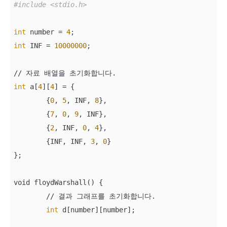
#include <stdio.h>
int
 number = 
4
int
 INF = 
10000000
;

int
 a[
4
][
4
] = {

	{
0
, 
5
, INF, 
8
},

	{
7
, 
0
, 
9
, INF},

	{
2
, INF, 
0
, 
4
},

	{INF, INF, 
3
, 
0
}

};

void floydWarshall() {

	// 결과 그래프를 초기화합니다. 

int
 d[number][number];
