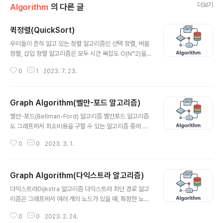
더보기
Algorithm
의 다른 글
퀵정렬(QuickSort)
글 내용
우리들이 흔히 알고 있는 정렬 알고리즘인 선택 정렬, 버블
정렬, 삽입 정렬 알고리즘은 모두 시간 복잡도 O(N^2)을
가지는 알고리즘이었습니다. 사실 이러한 복잡도를 가지는
0
1
2023. 7. 23.
알고리즘은 데이터의 갯수가 10만 개만 넘어가도 일반적
인 상황에서 사용하기가 매우 어려운 알고리즘입니다. 그
렇기 때문에 더욱 빠른 정렬 알고리즘이 사용될 필요가 있
Graph Algorithm(벨만-포드 알고리즘)
습니다. 그 대표적인 빠른 알고리즘이 바로 퀵정렬 알고리
글 내용
즘입니다. 퀵정렬은 대표적인 '분할 정복' 알고리즘으로 평
벨만-포드(Bellman-Ford) 알고리즘 벨만포드 알고리즘
균 속도가 O(N * logN) 입니다. 퀵 정렬은 하나의 큰 문제
도 그래프에서 최소비용을 구할 수 있는 알고리즘 중에 하
를 두개의 작은 문제로 분할하는 식으로 빠르게 정렬합니
나이다. 벨만포드 알고리즘은 최소비용을 구하는 알고리즘
다. 더 쉽게 말하자면 특정한 값을 기준으로 큰 숫자와 작은
0
0
2023. 3. 1.
중에서도, 한 정점에서 다른 모든 정점으로 가는데 걸리는
숫자를 서로 교환한 뒤에 배열을 반으로 나눕니다. "특정한
최소비용을 구하는데 사용하는 알고리즘이다. 이 점은 다
값을 기준으로 큰 숫자..
익스트라와 동일하다. 그런데 벨만포그와 다익스트라 알고
Graph Algorithm(다익스트라 알고리즘)
리즘 중에서 언제 무엇을 사용해야 하는 걸까?? 그리고 시
글 내용
간 복잡도에서 말하겠지만, 벨만포드 알고리즘은 일반적으
다익스트라Dijkstra 알고리즘 다익스트라 최단 경로 알고
로 다익스트라 알고리즘보다 더 시간이 오래 걸리는 탐색
리즘은 그래프에서 여러 개의 노드가 있을 때, 특정한 노드
방법인데 굳이 이 방법을 써야할까 ?? 우선 벨만포드의 특
에서 출발하여 다른 노드로 가는 각각의 최단 경로를 구해
징 부터 살펴보자 먼저 다익스트라와 마찬가지로 시작점이
0
0
2023. 2. 24.
주는 알고리즘이다. 다익스트라 알고리즘은 '음의 간선(0