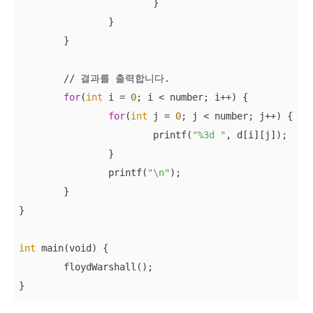
			}

		} 

	} 

	// 결과를 출력합니다. 

for
(
int
 i = 
0
; i < number; i++) {

for
(
int
 j = 
0
; j < number; j++) {

			printf(
"%3d "
, d[i][j]);

		}

		printf(
"\n"
);

	} 

}

int
 main(void) {

	floydWarshall();

}