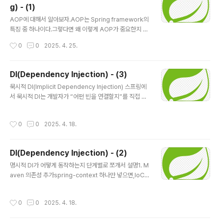
g) - (1)
슨 일이 일어날까컴포넌트 스캔@Aspect 붙은 클래스 발
글 내용
견 → “오? AOP 쓰네?”포인트컷 분석execution(* co
AOP에 대해서 알아보자.AOP는 Spring framework의
m.example.demo.controller..*(..))“controller 패키
특징 중 하나이다.그렇다면 왜 이렇게 AOP가 중요한지 알
지에 있는 모든 메서드 잡아라!”프록시 빈 생성포인트컷에
아보자. AOP를 처음 보면 무슨 말인지 이해가 안될 것이
작성시간
0
0
2025. 4. 25.
걸린 클래스마다 프록시 객체를 하나씩..
다. 또한 왜 AOP와 나중에 배우게 될 Filter, Intercepte
r와 비교를 하는지 모를 것이다.하지만 이 글을 보고 나면
AOP에 대해서 어느 정도 이해가 될 것이다. AOP의 정의
DI(Dependency Injection) - (3)
는 관점 지향 프로그래밍이다. 다시 말해 문제를 바라보는
글 내용
묵시적 DI(Implicit Dependency Injection) 스프링에
관점을 기준으로 프로그래밍을 하는 방법이다.그렇다면 관
서 묵시적 DI는 개발자가 “어떤 빈을 연결할지”를 직접 코
점을 기준으로 프로그래밍을 한다는 것이 무엇일까? 우리
드에 쓰지 않고,스프링 컨테이너가 자동으로 빈을 찾아 주
가 어떤 프로젝트를 코딩하다보면 분면 내가 만들고 있는
입해 주는 방식1. @Component: 빈 후보(Bean Candi
프로젝트의 주된 기능과 부가적인 기능이 있을 것이다.여
작성시간
0
0
2025. 4. 18.
date) 등록역할: 이 클래스는 “스프링이 관리할 수 있는
기서 주되 기능은 핵심 관심사항이고, 부가적인 기능은 공
빈”이라는 표시만 한다.실제 빈 등록은 @ComponentS
통관심 사항..
can이 해당 패키지를 스캔해야 일어난다.기본 빈 이름클래
DI(Dependency Injection) - (2)
스명 PascalCase → 메서드명 스타일 camelCase로
글 내용
변환예: MyService → myService@Component("c
명시적 DI가 어떻게 동작하는지 단계별로 쪼개서 설명1. M
ustomName") 속성으로 직접 지정 가능// 빈 후보 표시
aven 의존성 추가spring-context 하나만 넣으면,IoC
@Componentpublic class Hat { … } // 빈 이..
컨테이너(Core BeanFactory)애노테이션 지원JavaC
onfig (@Configuration/@Bean)AOP, 이벤트, 리소스
작성시간
0
0
2025. 4. 18.
처리 등 핵심 모듈이 전부 따라온다. org.springframew
ork spring-context 6.2.2이 한 줄로 스프링 컨테이너