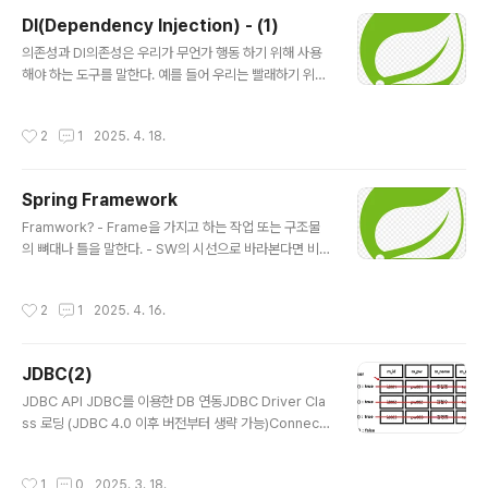
가 제공하는 모든 기능을 쓸 준비가 된다.2. 설정 클래스
DI(Dependency Injection) - (1)
(@Configuration) 작성@Configuration:‘이 클래스는
글 내용
빈 설정 정보를 담은 파일입니다’라고 표시한다.스프링이
의존성과 DI의존성은 우리가 무언가 행동 하기 위해 사용
이 클래스를 읽어서 내부적으로 CGLIB 프록시 클래스로
해야 하는 도구를 말한다. 예를 들어 우리는 빨래하기 위해
감싼다.그래서 @Bean 메서드를 여러 번 호출해도 항상
세탁기에 의존하고, 세탁기가 없다면 빨래하기 힘들 것이
싱글..
다.이처럼, 의존성은 없애기 힘들다. 그러면 우리는 의존성
작성시간
2
1
2025. 4. 18.
을 어떤 식으로 가지고 있을까? 필요한 물건을 사는 것과
빌리는 것(랜탈)을 비교해보자. 구매렌탈초기 비용모든 상
품 직접 선정·비교→ 많은 리소스 투입1차적인 비교·선정은
Spring Framework
렌탈 업체가→ 적은 리소스 투입핵심 기능빨래빨래상대적
글 내용
장점/단점장점내꺼니까 내맘대로 (당근하기, 페인트 칠하
Framwork? - Frame을 가지고 하는 작업 또는 구조물
기)단점제품 직접 관리 필요– 고장 수리·청소 등에 직접 개
의 뼈대나 틀을 말한다. - SW의 시선으로 바라본다면 비지
입장점제품 관리는 렌탈 업체에서 처리 → 유지 보수 용이
니스 로직이 빠진 뼈대만 갖춰진 반제품 형태의 애플리케
단점당근 시 계약 위반, 총 비용은 더 비쌈결론빨래를 위해
이션이라고 볼 수 있다.컴퓨터 프로그래밍에서 소프트웨어
작성시간
2
1
2025. 4. 16.
보유한 세탁기!당근할 일은 없지만,..
프레임워크는 소기의 목적을 달성하거나 복잡한 문제를 해
결하고 서술하는 데 사용되는 기본 개념 구조이다. 간단히
뼈대, 골조, 프레임워크라고도 한다. - 위키백과 - 예시 )파
JDBC(2)
워포인트 [프레임워크] + 발표내용[비즈니스 로직]전자레
글 내용
인지[프레임워크] + 음식[비즈니스 로직] Spring Frame
JDBC API JDBC를 이용한 DB 연동JDBC Driver Cla
work - 자바 애플리케이션 개발을 위한 경량 framwork
ss 로딩 (JDBC 4.0 이후 버전부터 생략 가능)Connecti
- 스프링 부트랑 다른 개념인 것을 유의!! - 프레임워크는
on 생성Statement 생성SQL 실행결과 집합 처리자원 반
비즈니스 로직하고는 무관한 귀찮고..
납Step 1. JDBC Driver Class 로딩이 단계에서는 데이
작성시간
1
0
2025. 3. 18.