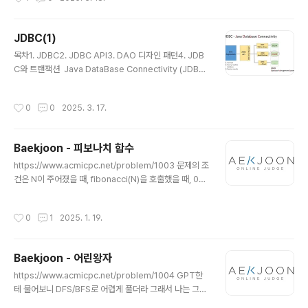
터베이스와 통신하기 위한 ‘드라이버’를 준비하는 작업을
합니다.자바 애플리케이션이 “MySQL 드라이버를 쓰겠
다”라고 등록(로딩)하면,이후 DriverManager가 이 드라
JDBC(1)
이버를 이용해 실제 DB와 연결을 맺을 수 있게 됩니다.즉,
글 내용
운전사를 고용해서 “이제 이 운전사로 DB에 갈 거야”라고
목차1. JDBC2. JDBC API3. DAO 디자인 패턴4. JDB
말해두는 단계라고 생각하면 됩니다. 위와 같은 작업은 진
C와 트랜잭션 Java DataBase Connectivity (JDBC)
행하면, DBMS와 연결을 수립해주는 역할의 JDBC Driv
sun 회사에서 개발 유지 보수하기 쉽도록 자바 애플리케이
er Class 메모리에 로딩 및..
션에서의 DB 접근 및 사용 방법에 대한 표준화 필요성 부
작성시간
0
0
2025. 3. 17.
각 자바 애플리케이션과 DB와의 의존성을 낮추고 독립성
을 필요 표준화된 인터페이스 제공java.spl 패키지이 그림
은 자바 애플리케이션이 JDBC라는 통로(라이브러리)를
Baekjoon - 피보나치 함수
통해 오라클, MySQL, DB2 같은 여러 데이터베이스에 연
글 내용
결하는 모습을 간단히 보여줍니다.자바 프로그램에서 JDB
https://www.acmicpc.net/problem/1003 문제의 조
C를 사용하면, 각 데이터베이스마다 제공되는 JDBC 드라
건은 N이 주어졌을 때, fibonacci(N)을 호출했을 때, 0과
이버(구현체)를 통해 손쉽게 연결하고 데이터를 주고받을
1이 각각 몇 번 출력되는지 구하는 프로그램을 작성하는 것
수 있습니다.결국, 자바 애플리케이션은 JDBC만 알면..
이다. 그리고 제한 시간이 0.25초 라는 것을 명심해야 한
작성시간
0
1
2025. 1. 19.
다. 문제에서 주어진 대로 재귀 함수로 구현한다면 시간초
과가 뜬다. 찾아보니깐 방법이 두가지가 있었다. 1. 메모이
제이션2. DP(동적프로그래밍) 이 글에서는 메모이제이션
Baekjoon - 어린왕자
에 대해서 설명하겠다. 피보나치란?피보나치 수열은 F(n)
글 내용
= F(n-1) + F(n-2)의 형태로, 이전 두 수의 합이 현재 수
https://www.acmicpc.net/problem/1004 GPT한
가 되는 수열입니다. 기본 값: F(0) = 0, F(1) = 1예시: 0, 1,
테 물어보니 DFS/BFS로 어렵게 풀더라 그래서 나는 그냥
1, 2, 3, 5, 8, 13, 21, ...재귀로 구현했을 때 문..
단순 구현으로 풀 수 있겠다 생각해서 그렇게 풀었다. 출발