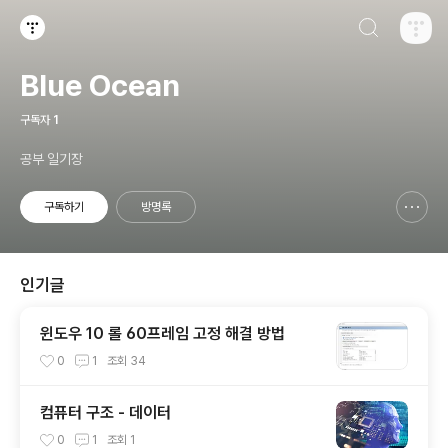
검색하기
티스토리
Blue Ocean
구독자
1
공부 일기장
구독하기
방명록
신고하기 레이어
열기
인기글
윈도우 10 롤 60프레임 고정 해결 방법
0
1
조회
34
컴퓨터 구조 - 데이터
0
1
조회
1