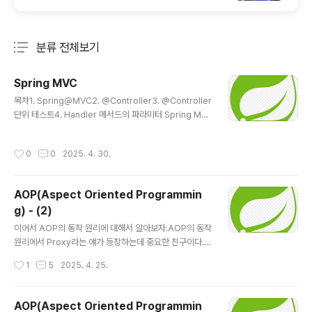
분류 전체보기
주요 글 목록
Spring MVC
글 내용
목차1. Spring@MVC2. @Controller3. @Controller
단위 테스트4. Handler 메서드의 파라미터 Spring MV
C란?- MVC 기반(model2)의 Web Application을 작
성하기 위한 Spring Framework의 하위 모듈 - Front
작성시간
0
0
2025. 4. 30.
controller pattern : Dispatcherservlet - / 경로를
처리하므로 모든 요청을 받아들임 - Action parameter
방식이 아닌 URL 기반으로 요청 분기 - 주요 특징 - Anno
AOP(Aspect Oriented Programmin
taion 기반 -> spring @MVC - 다양한 view 지원 - re
g) - (2)
stful 웹 서비스 지원 - 테스트 용 Spring@MVC 구성요
글 내용
소- DispatcherServlet - 가장 중추적인 역할 ..
이어서 AOP의 동작 원리에 대해서 알아보자.AOP의 동작
원리에서 Proxy라는 얘가 등장하는데 중요한 친구이다.
AOP 동작 원리, 프록시(Proxy)를 중심으로 까보자핵심
작성시간
1
5
2025. 4. 25.
키워드 하나만 기억하면 된다. “프록시 = 가짜 껍데기”진
짜 객체 앞에 서서 모든 호출을 대신 받아주고, 필요한 ‘양
념(공통 로직)’을 치고 나서 본게임(핵심 로직)을 실행시키
AOP(Aspect Oriented Programmin
는 녀석이다.. 1. 스프링 부트가 애플리케이션을 올릴 때 무