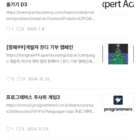
옮기기 D3
는 다양한 학습 컨텐츠를 확인하세요!swexpertacade
글 내용
my.com Java 로 코드를 짜보니깐 next()랑 nextLine
https://swexpertacademy.com/main/code/prob
()을 하나만 골라서 사용하는게 편하다는 생각을 했다. 다
lem/problemDetail.do?contestProbId=AZPOBia
음부터 통일 시켜서 구현해봐야지. 최빈수..
qNo8DFAWB SW Expert AcademySW 프로그래밍
작성시간
1
0
2025. 1. 8.
역량 강화에 도움이 되는 다양한 학습 컨텐츠를 확인하세
요!swexpertacademy.com코딩에 앞서 java 초보인
만큼 코드를 작성하면서 고려한 사항과 적용한 함수에 대
[항해99]개발자 잔디 기부 캠페인
해서 작성합니다.java는 다른 언어들에 비해서 문자열과
글 내용
https://hanghae99.spartacodingclub.kr/campaig
정수를 입력받는데 개념을 확실히 해야된는 것 같다. 1. 문
n 개발자 커리어 개척 캠프 항해99 | 잔디 기부 캠페인세
자열 입력next(): 공백을 기준으로 단어 하나만 입력받음.
상의 성장에 기여하세요hanghae99.spartacodingclu
nextLine(): 한 줄을 통째로 입력받음. 공백 포함.주의사항
b.kr연말을 따뜻하게, 잔디 기부 캠페인에 참여했습니다!
next()와 nextLine()을 함께 사용할 때, 예상치 못한 동작
작성시간
3
3
2024. 12. 22.
안녕하세요! 오늘은 제가 개발자로서 조금 특별한 활동에
을 할 수..
참여한 이야기를 공유하려고 합니다. 며칠 전, 인스타그램
에서 우연히 "잔디 기부 캠페인" 광고를 발견했습니다. '내
프로그래머스 주사위 게임3
가 개발한 잔디를 기부할 수 있다니!'라는 생각에 가슴이 뛰
글 내용
었어요. 평소에 꾸준히 개발하며 열심히 채웠던 잔디가 누
https://school.programmers.co.kr/learn/course
군가에게 도움이 될 수 있다는 건 정말 특별한 일이잖아요.
s/30/lessons/181916?language=cpp 프로그래머
이 캠페인은 단순히 기부를 넘어서, 더 많은 개발자들이
스SW개발자를 위한 평가, 교육, 채용까지 Total Solutio
함께 연말을 따뜻하게 만들자는 의미를 담고 있어..
n을 제공하는 개발자 성장을 위한 베이스캠프programm
작성시간
1
3
2024. 11. 23.
ers.co.kr 문제 설명1부터 6까지 숫자가 적힌 주사위가
네 개 있습니다. 네 주사위를 굴렸을 때 나온 숫자에 따라