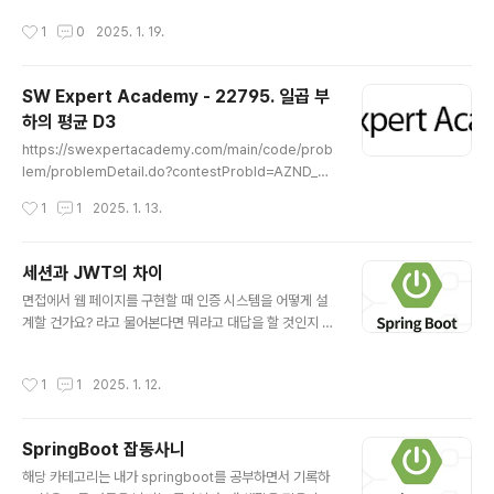
점과 도착점 사이에 몇 번의 행성계를 진입하고 이탈해야
작성시간
1
0
2025. 1. 19.
하는지 구하는 문제다. 각 행성계는 원으로 주어지며, 두 점
이 원의 내부에 있는지 여부를 확인하여 진입/이탈 횟수를
계산할 수 있따. Algorithm각 행성계에 대해 출발점과 도
SW Expert Academy - 22795. 일곱 부
착점이 그 행성계를 포함하는지 여부를 확인합니다.출발점
하의 평균 D3
과 도착점이 같은 행성계에 대해 포함되거나 포함되지 않
글 내용
는지 여부를 체크합니다.출발점과 도착점의 상태가 다르면
https://swexpertacademy.com/main/code/prob
진입/이탈이 발생한다고 판단하고, 그 횟수를 계산합니
lem/problemDetail.do?contestProbId=AZND_Dy
다. Code#include #includeusing namespace ..
q8SUDFAWB&categoryId=AZND_Dyq8SUDFAW
작성시간
1
1
2025. 1. 13.
B&categoryType=CODE&problemTitle=&order
By=FIRST_REG_DATETIME&selectCodeLang=A
LL&select-1=&pageSize=10&pageIndex=1 SW
세션과 JWT의 차이
Expert AcademySW 프로그래밍 역량 강화에 도움이
글 내용
면접에서 웹 페이지를 구현할 때 인증 시스템을 어떻게 설
되는 다양한 학습 컨텐츠를 확인하세요!swexpertacad
계할 건가요? 라고 물어본다면 뭐라고 대답을 할 것인지 고
emy.com 잃어버린 난쟁이는 나머지 난쟁이 보다 무조건
민해 본다. 나는 세션은 다뤄본적이 없어서 JWT를 사용
크다는 조건을 예외 처리 해주는게 킥이거덩여 import ja
한다고 말할 것이다. 물론 이렇게 대답하면 무조건 면접에
va.util.*;class Solution { ..
작성시간
1
1
2025. 1. 12.
서 떨어진다. 이 질문은 초보자와 숙련된 개발자 모두에게
일반적으로 묻는 질문이다. 특히 이력서에 JWT를 언급한
경우 더욱 그렇다. 그러면 어떤 대답이 정답일까?기업들은
SpringBoot 잡동사니
어떤 답변을 기대하고 있을까? 이 질문에 대한 완벽한 답변
글 내용
을 해주는 좋은 글을 발견해서 기록해본다. 세션과 JWT의
해당 카테고리는 내가 springboot를 공부하면서 기록하