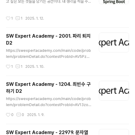
진정한 트레이드오프는 무엇이며, 어떤 상황에서 어떤 선
고 싶은 모든 것들을 남기는 공간이다. 내 생각을 적을 수도
택을 해야 하는지 알려주는 글이다. 세션 기반 인증세션 기
있고, 인용해서 가져올 수도 있고, 직접 경험한 것을 공유
반 인증은 서버 측에 세션 정보를 저장하고 사용자에게 세
할 수도 있다. 매우 기대가 된다..
작성시간
1
1
2025. 1. 12.
션 ID를 제공하여 요청을 인..
SW Expert Academy - 2001. 파리 퇴치
D2
글 내용
https://swexpertacademy.com/main/code/prob
lem/problemDetail.do?contestProbId=AV5PzO
CKAigDFAUq&categoryId=AV5PzOCKAigDFAU
작성시간
1
1
2025. 1. 10.
q&categoryType=CODE&problemTitle=&order
By=FIRST_REG_DATETIME&selectCodeLang=A
LL&select-1=&pageSize=10&pageIndex=1 SW
SW Expert Academy - 1204. 최빈수 구
Expert AcademySW 프로그래밍 역량 강화에 도움이
하기 D2
되는 다양한 학습 컨텐츠를 확인하세요!swexpertacad
글 내용
emy.com문제에 앞서서 누적합이 무엇인지 알아보았
https://swexpertacademy.com/main/code/prob
다. 누적합 알고리즘 간단 설명누적합은 배열에서 특정 구
lem/problemDetail.do?contestProbId=AV13zo1
간의 합을 빠르게 구하려고 각 인덱스까지의 합을 미리 계
KAAACFAYh&categoryId=AV13zo1KAAACFAYh
작성시간
0
0
2025. 1. 9.
산해 ..
&categoryType=CODE&problemTitle=&orderB
y=FIRST_REG_DATETIME&selectCodeLang=AL
L&select-1=&pageSize=10&pageIndex=1 SW E
SW Expert Academy - 22979. 문자열
xpert AcademySW 프로그래밍 역량 강화에 도움이 되